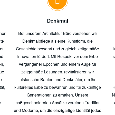
Denkmal
tner
Bei unserem Architektur-Büro verstehen wir
ste
Denkmalpflege als eine Kunstform, die
len.
Geschichte bewahrt und zugleich zeitgemäße
nd
Innovation fördert. Mit Respekt vor dem Erbe
s
en,
vergangener Epochen und einem Auge für
eue
zeitgemäße Lösungen, revitalisieren wir
e
historische Bauten und Denkmäler, um ihr
ät,
kulturelles Erbe zu bewahren und für zukünftige
H
Generationen zu erhalten. Unsere
N
r
maßgeschneiderten Ansätze vereinen Tradition
und Moderne, um die einzigartige Identität jedes