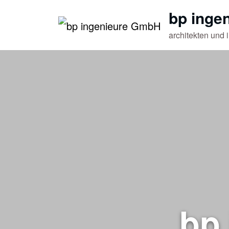
Zum
bp inge
Inhalt
architekten und 
springen
bp