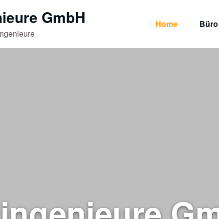
nieure GmbH
Home
Büro
ingenieure
 ingenieure G